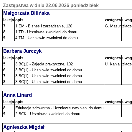
Zastępstwa w dniu 22.06.2026 poniedziałek
Małgorzata Bilińska
lekcja
opis
zastępca
uwag
7
1 EM - Biznes i zarządzanie, 120
G. Mazur
złącz
8
1 TD - Uczniowie zwolnieni do domu
9
4 TM - Uczniowie zwolnieni do domu
Barbara Jurczyk
lekcja
opis
zastępca
uwag
5
3 BC(1) - Zajęcia praktyczne, 102
U. Kania
złącz
6
3 BC(1) - Uczniowie zwolnieni do domu
7
3 BC(1) - Uczniowie zwolnieni do domu
8
3 BC(1) - Uczniowie zwolnieni do domu
Anna Linard
lekcja
opis
zastępca
uwag
8
Edukacja zdrowotna - Uczniowie zwolnieni do domu
9
2 BCK - Uczniowie zwolnieni do domu
Agnieszka Migdał